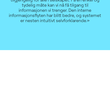
tydelig måte kan vi nå få tilgang til
informasjonen vi trenger. Den interne
informasjonsflyten har blitt bedre, og systemet
er nesten intuitivt selvforklarende.»
FISHED, EN NY MÅTE Å
KJØPE OG SELGE SJØMAT
PÅ
Fished omdefinerer driften av sjømatindustrien